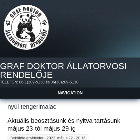
Ugrás a tartalomra
GRAF DOKTOR ÁLLATORVOSI
RENDELŐJE
TELEFON: 06(1)209-5130 és 06(30)209-5130
NAVIGATION
nyúl tengerimalac
Aktuális beosztásunk és nyitva tartásunk
május 23-tól május 29-ig
Beküldte
grafdoktor
- 2022, május 22 - 20:16