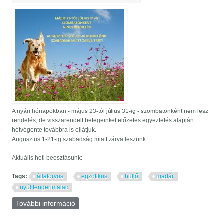
A nyári hónapokban - május 23-tól július 31-ig - szombatonként nem lesz
rendelés, de visszarendelt betegeinket előzetes egyeztetés alapján
hétvégente továbbra is ellátjuk.
Augusztus 1-21-ig szabadság miatt zárva leszünk.
Aktuális heti beosztásunk:
Tags:
állatorvos
egzotikus
hüllő
madár
nyúl tengerimalac
További információ
Aktuális beosztásunk és nyitva tartásunk
május 23-tól május 29-ig tartalommal
kapcsolatosan