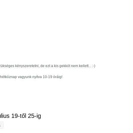
kséges kényszeretetni, de ezt a kis gekkót nem kellett... :-)
k hétköznap vagyunk nyitva 10-19 óráig!
ztásunk július 26-tól augusztus 1-ig tartalommal kapcsolatosan
lius 19-től 25-ig
1