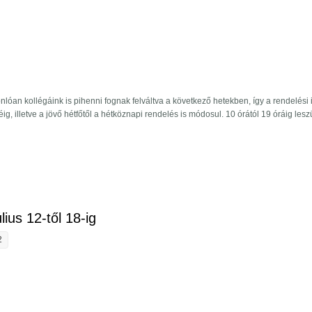
óan kollégáink is pihenni fognak felváltva a következő hetekben, így a rendelési 
 illetve a jövő hétfőtől a hétköznapi rendelés is módosul. 10 órától 19 óráig lesz
ztásunk július 19-től 25-ig tartalommal kapcsolatosan
lius 12-től 18-ig
2