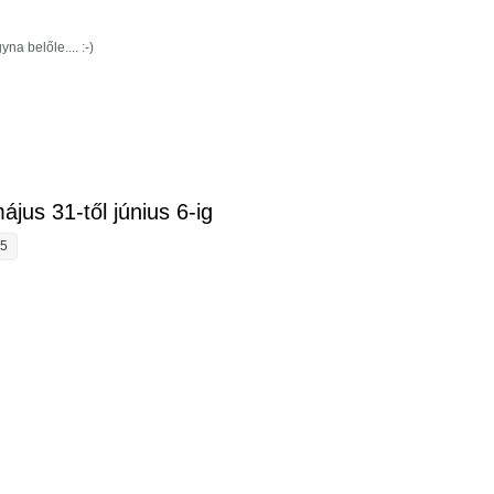
na belőle.... :-)
ztásunk június 7-től 13-ig tartalommal kapcsolatosan
ájus 31-től június 6-ig
35