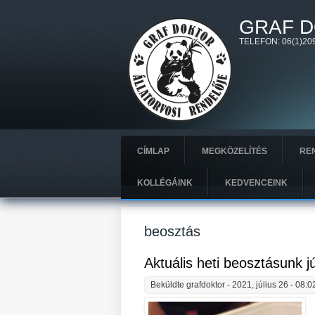
Ugrás a tartalomra
GRAF D
TELEFON: 06(1)209
CÍMLAP
MEGKÖZELÍTÉS
REN
KOLLÉGÁINK
KEDVENCEINK
beosztás
Aktuális heti beosztásunk jú
Beküldte
grafdoktor
- 2021, július 26 - 08:0