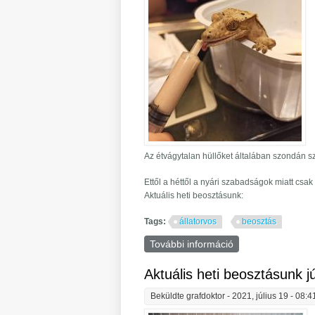
Az étvágytalan hüllőket általában szondán szü
Ettől a héttől a nyári szabadságok miatt csa
Aktuális heti beosztásunk:
Tags:
állatorvos
beosztás
További információ
Aktuális heti beos
Aktuális heti beosztásunk jú
Beküldte
grafdoktor
- 2021, július 19 - 08:4