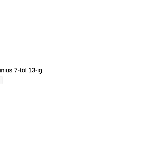
ztásunk június 21-től 27-ig tartalommal kapcsolatosan
nius 7-től 13-ig
7