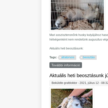
Mari asszisztensnőnk husky kutyájához hasonl
hétvégenként nem rendelünk augusztus végéig,
Aktuális heti beosztásunk:
Tags:
állatorvos
beosztás
További információ
Aktuális heti beos
Aktuális heti beosztásunk jú
Beküldte
grafdoktor
- 2021, július 12 - 08:3