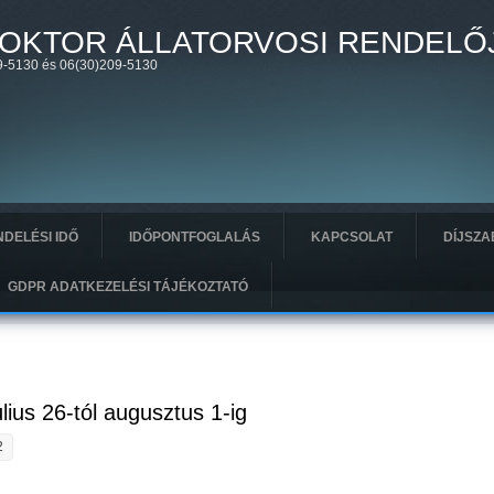
OKTOR ÁLLATORVOSI RENDELŐ
-5130 és 06(30)209-5130
DELÉSI IDŐ
IDŐPONTFOGLALÁS
KAPCSOLAT
DÍJSZA
GDPR ADATKEZELÉSI TÁJÉKOZTATÓ
lius 26-tól augusztus 1-ig
2