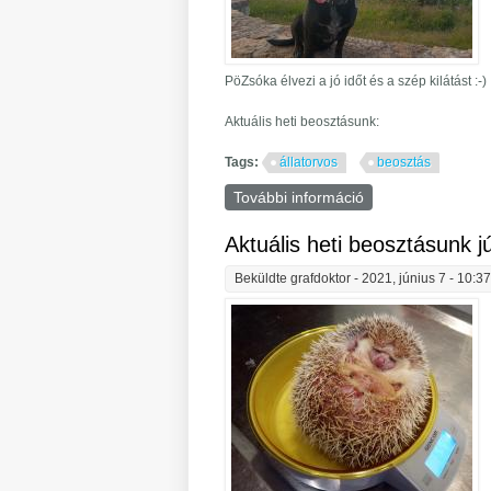
PöZsóka élvezi a jó időt és a szép kilátást :-)
Aktuális heti beosztásunk:
Tags:
állatorvos
beosztás
További információ
Aktuális heti beos
Aktuális heti beosztásunk jú
Beküldte
grafdoktor
- 2021, június 7 - 10:3