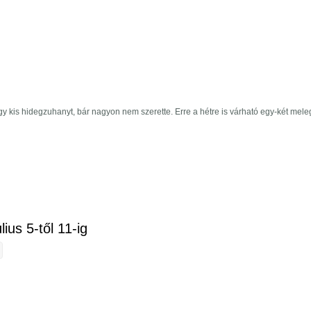
gy kis hidegzuhanyt, bár nagyon nem szerette. Erre a hétre is várható egy-két meleg
ztásunk július 12-től 18-ig tartalommal kapcsolatosan
lius 5-től 11-ig