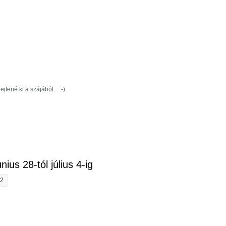
jtené ki a szájából... :-)
ztásunk július 5-től 11-ig tartalommal kapcsolatosan
nius 28-tól július 4-ig
52