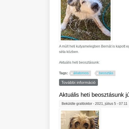
A múlt heti kutyamelegben Bernát is kapott e
séta közben.
Aktuális heti beosztásunk:
Tags:
állatorvos
beosztás
További információ
Aktuális heti beos
Aktuális heti beosztásunk jú
Beküldte
grafdoktor
- 2021, július 5 - 07:11