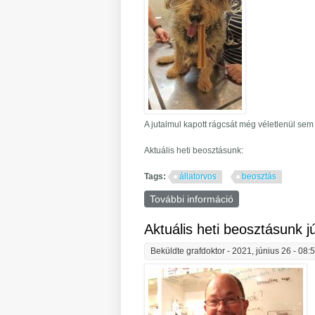
A jutalmul kapott rágcsát még véletlenül sem e
Aktuális heti beosztásunk:
Tags:
állatorvos
beosztás
További információ
Aktuális heti beos
Aktuális heti beosztásunk jú
Beküldte
grafdoktor
- 2021, június 26 - 08: