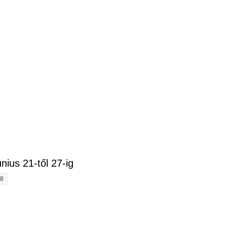
ztásunk június 28-tól július 4-ig tartalommal kapcsolatosan
nius 21-től 27-ig
38