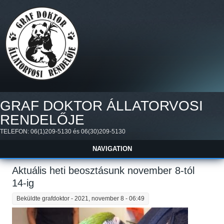
Ugrás a tartalomra
GRAF DOKTOR ÁLLATORVOSI
RENDELŐJE
TELEFON: 06(1)209-5130 és 06(30)209-5130
NAVIGATION
Aktuális heti beosztásunk november 8-tól
14-ig
Beküldte
grafdoktor
- 2021, november 8 - 06:49