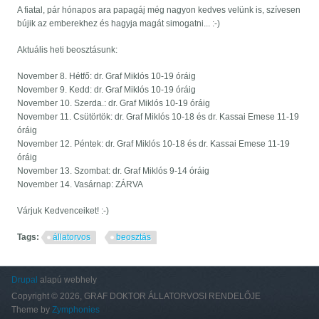
A fiatal, pár hónapos ara papagáj még nagyon kedves velünk is, szívesen
bújik az emberekhez és hagyja magát simogatni... :-)
Aktuális heti beosztásunk:
November 8. Hétfő: dr. Graf Miklós 10-19 óráig
November 9. Kedd: dr. Graf Miklós 10-19 óráig
November 10. Szerda.: dr. Graf Miklós 10-19 óráig
November 11. Csütörtök: dr. Graf Miklós 10-18 és dr. Kassai Emese 11-19
óráig
November 12. Péntek: dr. Graf Miklós 10-18 és dr. Kassai Emese 11-19
óráig
November 13. Szombat: dr. Graf Miklós 9-14 óráig
November 14. Vasárnap: ZÁRVA
Várjuk Kedvenceiket! :-)
Tags:
állatorvos
beosztás
Drupal
alapú webhely
Copyright © 2026, GRAF DOKTOR ÁLLATORVOSI RENDELŐJE
Theme by
Zymphonies