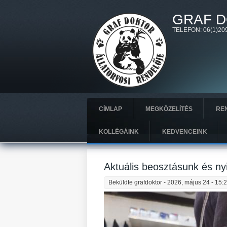
Ugrás a tartalomra
GRAF D
TELEFON: 06(1)209
CÍMLAP
MEGKÖZELÍTÉS
REN
KOLLÉGÁINK
KEDVENCEINK
Aktuális beosztásunk és nyi
Beküldte
grafdoktor
- 2026, május 24 - 15: