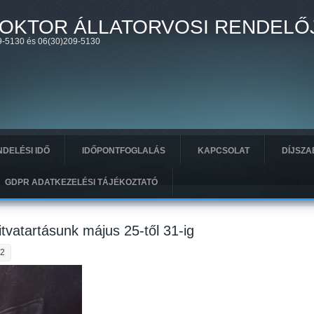
OKTOR ÁLLATORVOSI RENDELŐ
-5130 és 06(30)209-5130
DELÉSI IDŐ
IDŐPONTFOGLALÁS
KAPCSOLAT
DÍJSZA
GDPR ADATKEZELÉSI TÁJÉKOZTATÓ
tvatartásunk május 25-től 31-ig
22