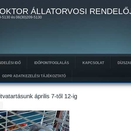
OKTOR ÁLLATORVOSI RENDELŐ
-5130 és 06(30)209-5130
DELÉSI IDŐ
IDŐPONTFOGLALÁS
KAPCSOLAT
DÍJSZA
GDPR ADATKEZELÉSI TÁJÉKOZTATÓ
vatartásunk április 7-től 12-ig
1