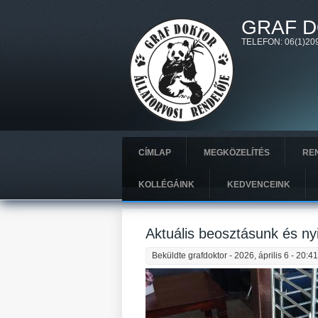
Ugrás a tartalomra
GRAF D
TELEFON: 06(1)209
CÍMLAP
MEGKÖZELÍTÉS
REN
KOLLÉGÁINK
KEDVENCEINK
Aktuális beosztásunk és nyit
Beküldte
grafdoktor
- 2026, április 6 - 20:4