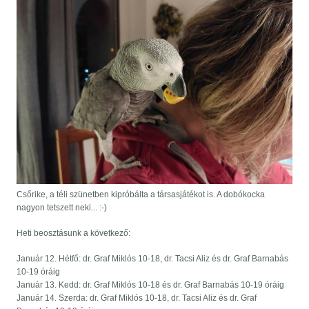
Csőrike, a téli szünetben kipróbálta a társasjátékot is. A dobókocka
nagyon tetszett neki... :-)
Heti beosztásunk a következő:
Január 12. Hétfő: dr. Graf Miklós 10-18, dr. Tacsi Aliz és dr. Graf Barnabás
10-19 óráig
Január 13. Kedd: dr. Graf Miklós 10-18 és dr. Graf Barnabás 10-19 óráig
Január 14. Szerda: dr. Graf Miklós 10-18, dr. Tacsi Aliz és dr. Graf