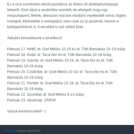
Ez a cica szombaton került gazdához az Illatos úti állategészségügyi
telepről. Első útjuk a rendelőbe vezetett, de ahelyett, hogy egy
megszeppent, félénk, stresszes macsek módjára viselkedett volna, rögtön
hízelgett, kikövetelte a simogatást, nem csak az új gazdinál, hanem a
kolléganőnknél is. A vérvételt is szó nélkül tűrte...
Aktuális beosztásunk a következő:
Február 17. Hétfő: dr. Graf Miklós 10-18 és dr. Tóth Barnabás 10-19 óráig
Február 18. Kedd: dr. Tacsi Aliz és dr. Tóth Barnabás 10-19 óráig
Február 19. Szerda: dr. Graf Miklós 10-18, dr. Tacsi Aliz és dr. Tóth
Barnabás 10-19 óráig
Február 20. Csütörtök: dr. Graf Miklós 10-18, dr. Tacsi Aliz és dr. Tóth
Barnabás 10-19 óráig
Február 21. Péntek: dr. Graf Miklós 10-18, dr. Tacsi Aliz és dr. Tóth
Barnabás 10-19 óráig
Február 22. Szombat: dr. Graf Miklós 9-14 óráig
Február 23. Vasárnap: ZÁRVA
Várjuk Kedvenceiket! :-)
Drupal
alapú webhely