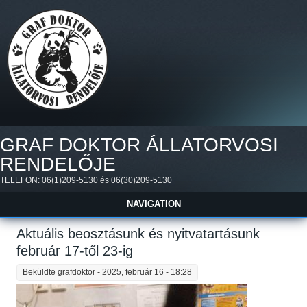
Ugrás a tartalomra
GRAF DOKTOR ÁLLATORVOSI
RENDELŐJE
TELEFON: 06(1)209-5130 és 06(30)209-5130
NAVIGATION
Aktuális beosztásunk és nyitvatartásunk
február 17-től 23-ig
Beküldte
grafdoktor
- 2025, február 16 - 18:28