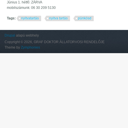
Június 1. hétfő: ZÁRVA
mobilszámunk: 06 30 209 5130
Tags:
nyitvatartás
nyitva tartás
pünkösd
Drupal
alapú webhely
Copyright © 2026, GRAF DOKTOR ÁLLATORVOSI RENDELŐJE
Theme by
Zymphonies