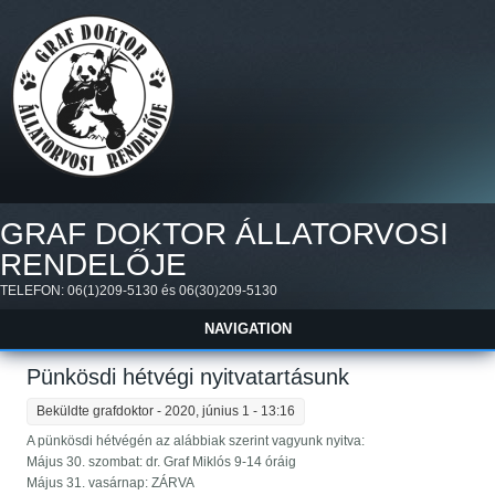
Ugrás a tartalomra
GRAF DOKTOR ÁLLATORVOSI
RENDELŐJE
TELEFON: 06(1)209-5130 és 06(30)209-5130
NAVIGATION
Pünkösdi hétvégi nyitvatartásunk
Beküldte
grafdoktor
- 2020, június 1 - 13:16
A pünkösdi hétvégén az alábbiak szerint vagyunk nyitva:
Május 30. szombat: dr. Graf Miklós 9-14 óráig
Május 31. vasárnap: ZÁRVA